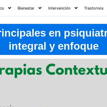
os
Bienestar
Intervención
Trastornos
incipales en psiquiatrí
integral y enfoque