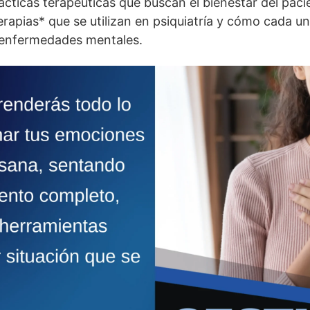
cticas terapéuticas que buscan el bienestar del paci
terapias* que se utilizan en psiquiatrí­a y cómo cada 
enfermedades mentales.