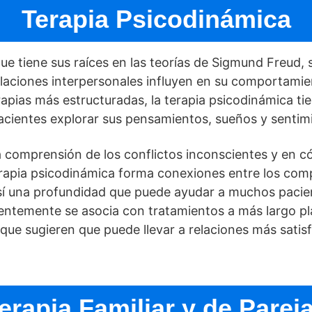
Terapia Psicodinámica
e tiene sus raí­ces en las teorí­as de Sigmund Freud,
laciones interpersonales influyen en su comportamie
erapias más estructuradas, la terapia psicodinámica t
 pacientes explorar sus pensamientos, sueños y senti
a comprensión de los conflictos inconscientes y en 
terapia psicodinámica forma conexiones entre los com
í­ una profundidad que puede ayudar a muchos pacien
entemente se asocia con tratamientos a más largo pla
que sugieren que puede llevar a relaciones más satis
erapia Familiar y de Parej