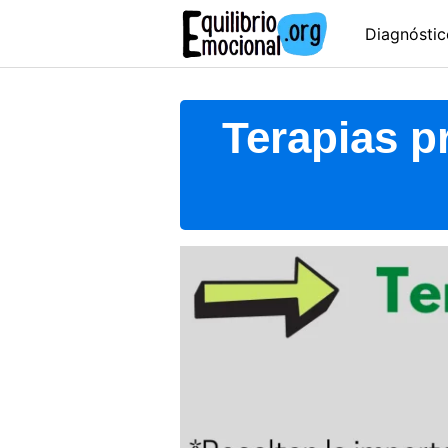
Skip
Diagnóstic
to
content
Terapias pr