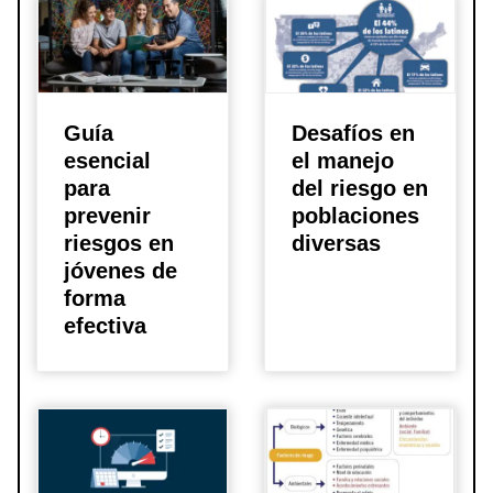
Guí­a
Desafí­os en
esencial
el manejo
para
del riesgo en
prevenir
poblaciones
riesgos en
diversas
jóvenes de
forma
efectiva