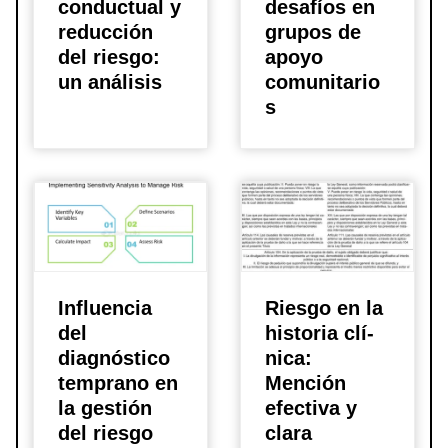
conductual y
desafí­os en
reducción
grupos de
del riesgo:
apoyo
un análisis
comunitario
s
Influencia
Riesgo en la
del
historia clí­
diagnóstico
nica:
temprano en
Mención
la gestión
efectiva y
del riesgo
clara