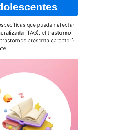
adolescentes
specí­ficas que pueden afectar
eralizada
(TAG), el
trastorno
trastornos presenta caracterí­
nte.