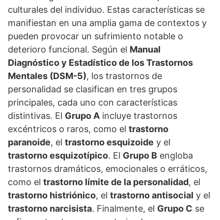
culturales del individuo. Estas caracterí­sticas se
manifiestan en una amplia gama de contextos y
pueden provocar un sufrimiento notable o
deterioro funcional. Según el
Manual
Diagnóstico y Estadí­stico de los Trastornos
Mentales (DSM-5)
, los trastornos de
personalidad se clasifican en tres grupos
principales, cada uno con caracterí­sticas
distintivas. El
Grupo A
incluye trastornos
excéntricos o raros, como el
trastorno
paranoide
, el
trastorno esquizoide
y el
trastorno esquizotí­pico
. El
Grupo B
engloba
trastornos dramáticos, emocionales o erráticos,
como el
trastorno lí­mite de la personalidad
, el
trastorno histriónico
, el
trastorno antisocial
y el
trastorno narcisista
. Finalmente, el
Grupo C
se