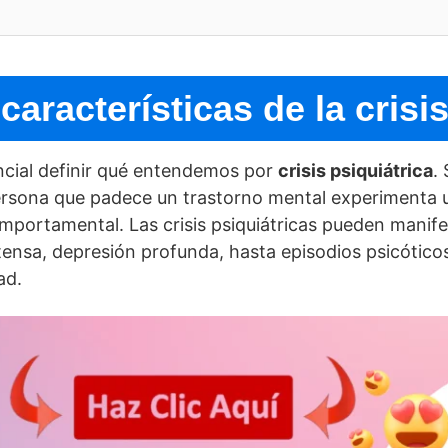
caracterí­sticas de la crisi
ncial definir qué entendemos por
crisis psiquiátrica
.
ersona que padece un trastorno mental experimenta un
portamental. Las crisis psiquiátricas pueden manife
tensa, depresión profunda, hasta episodios psicótic
ad.