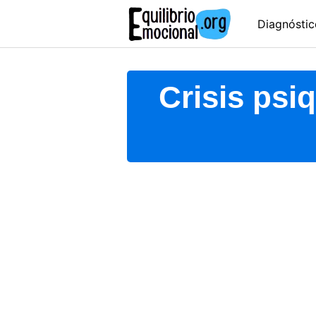
Skip
Diagnóstic
to
content
Crisis psi