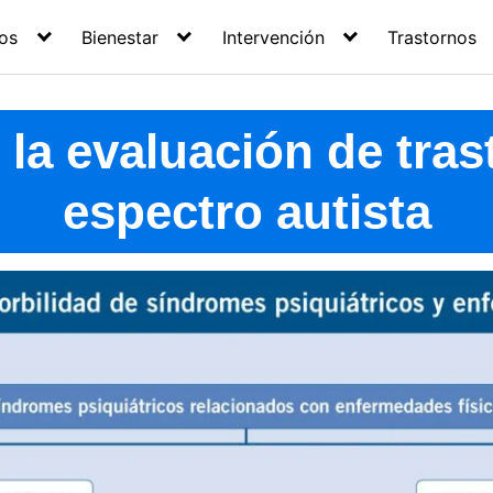
os
Bienestar
Intervención
Trastornos
 la evaluación de tras
espectro autista