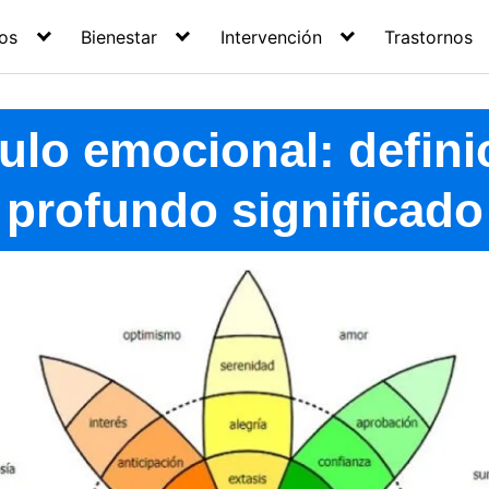
os
Bienestar
Intervención
Trastornos
gulo emocional: defini
profundo significado