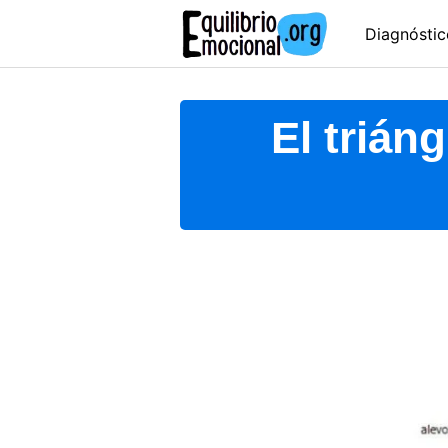
Skip
Diagnóstic
to
content
El trián