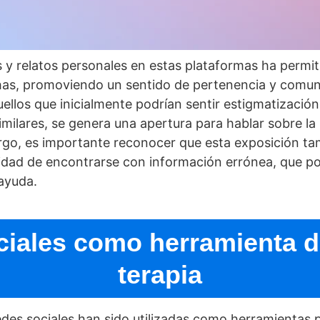
os y relatos personales en estas plataformas ha perm
has, promoviendo un sentido de pertenencia y comun
llos que inicialmente podrí­an sentir estigmatización
imilares, se genera una apertura para hablar sobre l
rgo, es importante reconocer que esta exposición t
idad de encontrarse con información errónea, que pod
 ayuda.
ciales como herramienta d
terapia
redes sociales han sido utilizadas como herramientas pa