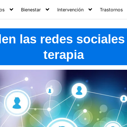
os
Bienestar
Intervención
Trastornos
 las redes sociales i
terapia