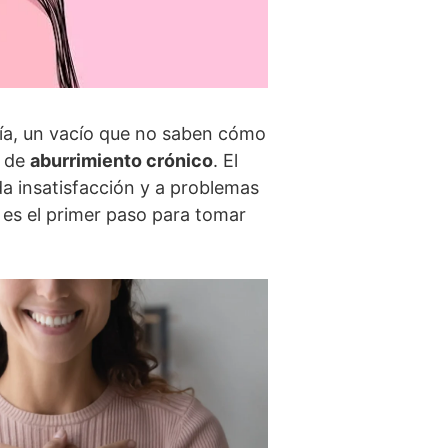
í­a, un vací­o que no saben cómo
o de
aburrimiento crónico
. El
da insatisfacción y a problemas
 es el primer paso para tomar