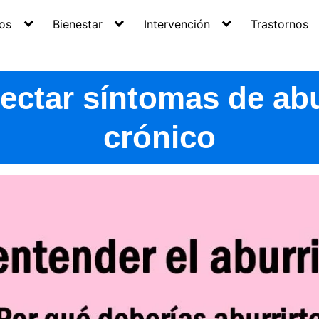
os
Bienestar
Intervención
Trastornos
ctar sí­ntomas de ab
crónico