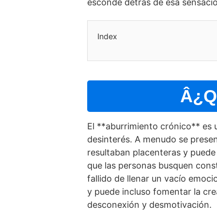
esconde detrás de esa sensación
Index
Â¿Qu
El **aburrimiento crónico** es 
desinterés. A menudo se presen
resultaban placenteras y puede s
que las personas busquen cons
fallido de llenar un vací­o emo
y puede incluso fomentar la cr
desconexión y desmotivación.