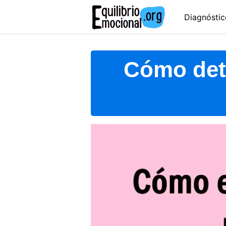
Skip
Diagnóstic
to
content
Cómo dete